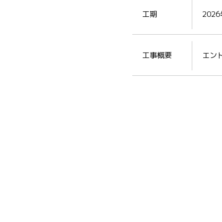
工期
202
工事概要
エン